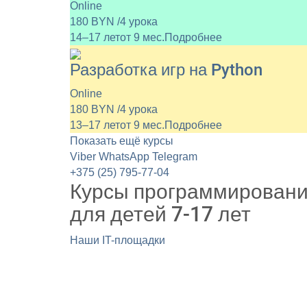
Online
180 BYN /4 урока
14–17 лет
от 9 мес.
Подробнее
Разработка игр на Python
Online
180 BYN /4 урока
13–17 лет
от 9 мес.
Подробнее
Показать ещё курсы
Viber
WhatsApp
Telegram
+375 (25) 795-77-04
Курсы программирован
для детей 7-17 лет
Наши IT-площадки