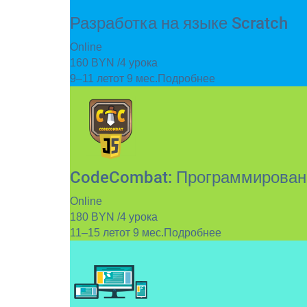
Разработка на языке Scratch
Online
160 BYN /4 урока
9–11 лет
от 9 мес.
Подробнее
CodeCombat: Программировани
Online
180 BYN /4 урока
11–15 лет
от 9 мес.
Подробнее