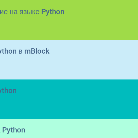
е на языке Python
ython в mBlock
ython
 Python