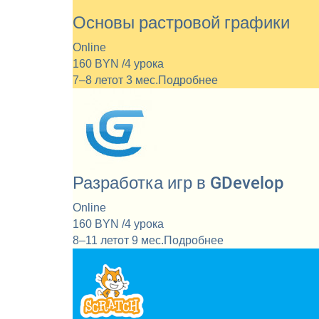
Основы растровой графики
Online
160 BYN /4 урока
7–8 лет
от 3 мес.
Подробнее
Разработка игр в GDevelop
Online
160 BYN /4 урока
8–11 лет
от 9 мес.
Подробнее