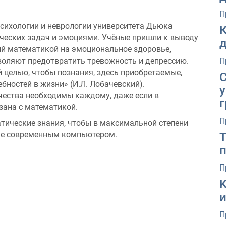
П
сихологии и неврологии университета Дьюка
ческих задач и эмоциями. Учёные пришли к выводу
д
ий математикой на эмоциональное здоровье,
зволяют предотвратить тревожность и депрессию.
П
 целью, чтобы познания, здесь приобретаемые,
С
ностей в жизни» (И.Л. Лобачевский).
чества необходимы каждому, даже если в
зана с математикой.
П
тические знания, чтобы в максимальной степени
ые современным компьютером.
П
K
и
П