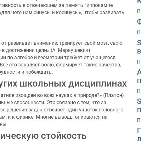
тивность в отвечающем за память гиппокампе
П
 «для чего нам синусы и косинусы», чтобы развивать
П
S
тот развивает внимание, тренирует свой мозг, свою
 в достижении цели» (А. Маркушевич)
й по алгебре и геометрии требует от учащегося
П
 Всё это закаляет волю, формирует такие качества,
рудности и побеждать.
ругих школьных дисциплинах
П
атике изощрен во всех науках в природе?» (Платон)
ные способности. Это связано с тем, что за
с решения задач отвечает один участок головного
ам, и к физике. Многие выводы опираются на
П
ны.
ическую стойкость
д