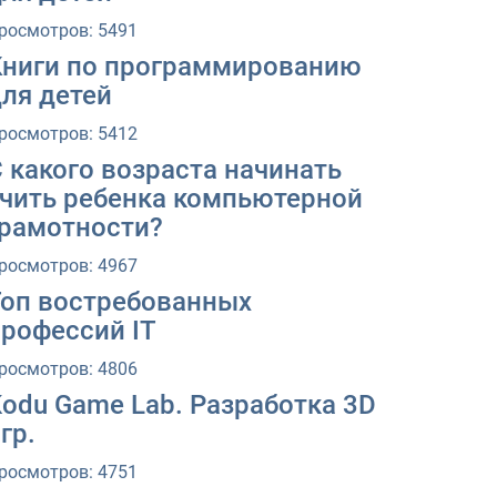
росмотров: 5491
Книги по программированию
ля детей
росмотров: 5412
 какого возраста начинать
учить ребенка компьютерной
грамотности?
росмотров: 4967
Топ востребованных
профессий IT
росмотров: 4806
odu Game Lab. Разработка 3D
гр.
росмотров: 4751