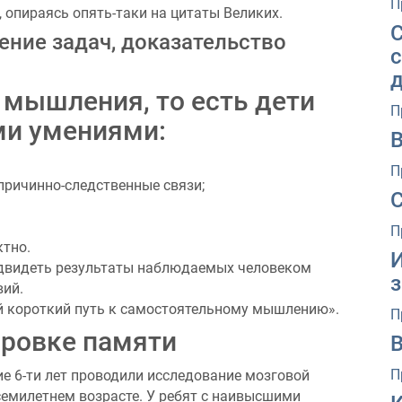
П
 опираясь опять-таки на цитаты Великих.
ние задач, доказательство
 мышления, то есть дети
П
и умениями:
В
П
причинно-следственные связи;
С
П
ктно.
редвидеть результаты наблюдаемых человеком
з
вий.
й короткий путь к самостоятельному мышлению».
П
ировке памяти
П
е 6-ти лет проводили исследование мозговой
семилетнем возрасте. У ребят с наивысшими