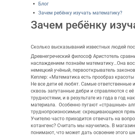
Блог
Зачем ребёнку изучать математику?
Зачем ребёнку изуч
Сколько высказываний известных людей пос
Древнегреческий философ Аристотель сравни
наслаждением познаём математику…Она восхищ
немецкий учёный, первооткрыватель законов
Кеплер: «Математика есть прообраз красоты
Не все дети её любят. Самые ответственные
сквозь запутанные дебри и справляются с её 
трудностями, и в результате из года в год 
материала. Особенно пугают «страшные» алг
труднопроизносимые: скрещивающиеся прям
Учителю часто приходится отвечать на вопр
котангенс? Считать мы научились. В магазин
понимают, что может дать освоение этого ш