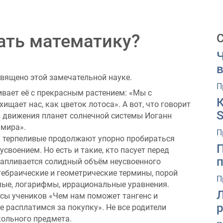
ать математику?
Ч
в
вящено этой замечательной науке.
П
вает её с прекрасным растением: «Мы с
ает нас, как цветок лотоса». А вот, что говорит
S
 движения планет солнечной системы Иоганн
 мира».
П
 и терпеливые продолжают упорно пробираться
усвоением. Но есть и такие, кто пасует перед
накапливается солидный объём неусвоенного
ебраические и геометрические термины, порой
П
ые, логарифмы, иррациональные уравнения.
осы учеников «Чем нам поможет тангенс и
р
е расплатимся за покупку». Не все родители
кольного предмета.