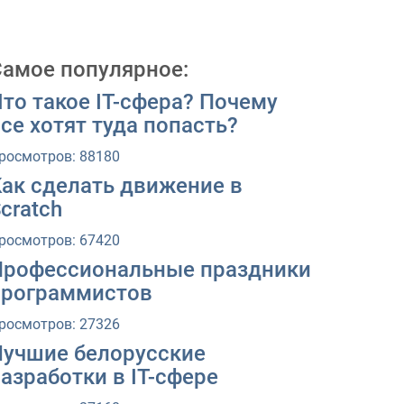
Самое популярное:
то такое IT-сфера? Почему
се хотят туда попасть?
росмотров: 88180
Как сделать движение в
cratch
росмотров: 67420
Профессиональные праздники
программистов
росмотров: 27326
Лучшие белорусские
азработки в IT-сфере