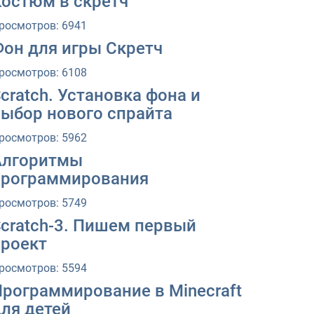
Костюм в скретч
росмотров: 6941
Фон для игры Скретч
росмотров: 6108
cratch. Установка фона и
выбор нового спрайта
росмотров: 5962
Алгоритмы
программирования
росмотров: 5749
Scratch-3. Пишем первый
проект
росмотров: 5594
Программирование в Minecraft
ля детей